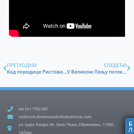
ПРЕТХОДНИ
СЛЕДЕЋИ
Код породице Ристовић потекла вода
У Великом Пољу потекла градска вода
tel: 011 7702 067
vodovod.obrenovac@vikobrenovac.com
Б
ул. Цара Лазара 3А , Бело Поље, Обреновац , 11500 ,
Л
Србија