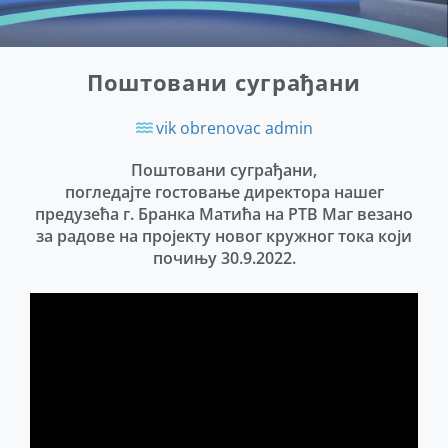
Поштовани суграђани
vik obrenovac
admin
Поштовани суграђани,
погледајте гостовање директора нашег
предузећа г. Бранка Матића на РТВ Маг везано
за радове на пројекту новог кружног тока који
почињу 30.9.2022.