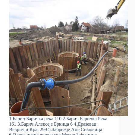
1.Барич Баричка река 110 2.Барич Баричка Река
161 3.Барич Алексеје Бркица 6 4.Дразевац,
Вевричји Крај 299 5.Забрежје Аце Симовица
6.Одвоз питке воде у све Месне Заједнице.