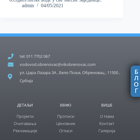
admin
04/05/2021
tel: 011 7702 067
vodovod.obrenovac@vikobrenovac.com
Б
ул. Цара Лазара 3А , Бело Поље, Обреновац , 11500 ,
Л
Србија
О
Г
ДЕТАЉИ
ВИШЕ
ИНФО
Пројекти
Прописи
О Нама
Очитавања
Ценовник
Контакт
Рекламације
Огласи
Галерија