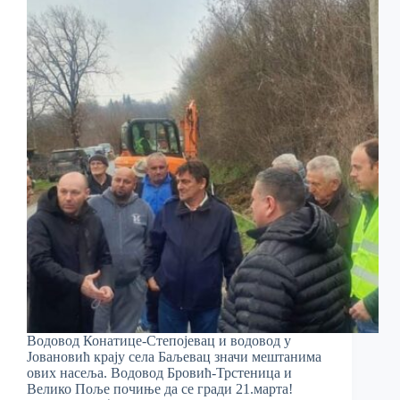
Водовод Конатице-Степојевац и водовод у
Јовановић крају села Баљевац значи мештанима
ових насеља. Водовод Бровић-Трстеница и
Велико Поље почиње да се гради 21.марта!