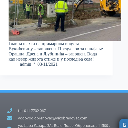
Главна шахта на примарном воду за
Вукићевицу – завршена. Предуслов за напајање
Орашца, Дрена и Љубинића – завршен. Вода
као извор живота стиже и у последња села!
admin
03/11/2021
tel: 011 7702 067
vodovod.obrenovac@vikobrenovac.com
Б
ул. Цара Лазара 3А , Бело Поље, Обреновац , 11500 ,