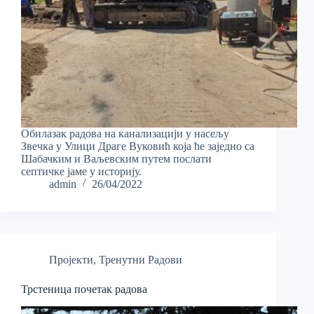
Обилазак радова на канализацији у насељу
Звечка у Улици Драге Вуковић која ће заједно са
Шабачким и Ваљевским путем послати
септичке јаме у историју.
admin
26/04/2022
Пројекти
,
Тренутни Радови
Трстеница почетак радова