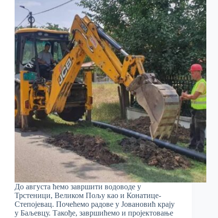
До августа ћемо завршити водоводе у
Трстеници, Великом Пољу као и Конатице-
Степојевац. Почећемо радове у Јовановић крају
у Баљевцу. Такође, завршићемо и пројектовање