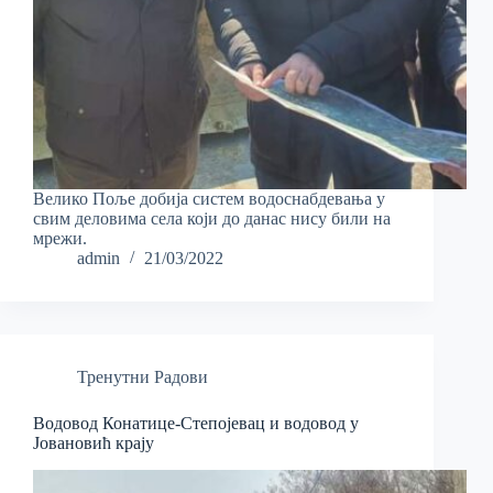
Велико Поље добија систем водоснабдевања у
свим деловима села који до данас нису били на
мрежи.
admin
21/03/2022
Тренутни Радови
Водовод Конатице-Степојевац и водовод у
Јовановић крају