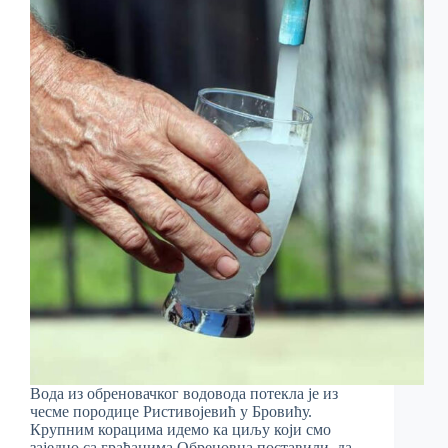
Вода из обреновачког водовода потекла је из
чесме породице Ристивојевић у Бровићу.
Крупним корацима идемо ка циљу који смо
заједно са грађанима Обреновца поставили, да