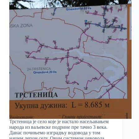
Трстеница је село које је настало насељавањем
народа из ваљевске подрине пре тачно 3 века.
Данас почињемо изградњу водовода у том
нашем лепом селу. Овим системом цевовода