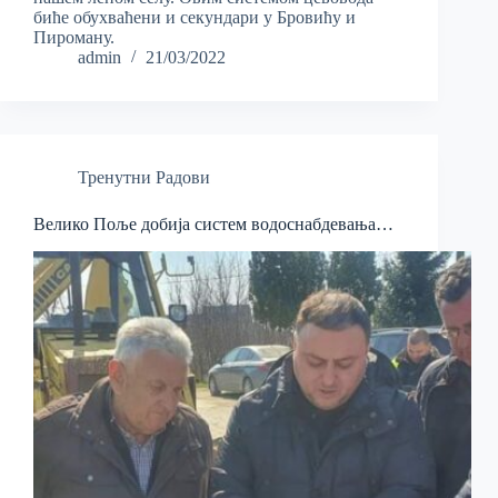
биће обухваћени и секундари у Бровићу и
Пироману.
admin
21/03/2022
Тренутни Радови
Велико Поље добија систем водоснабдевања…