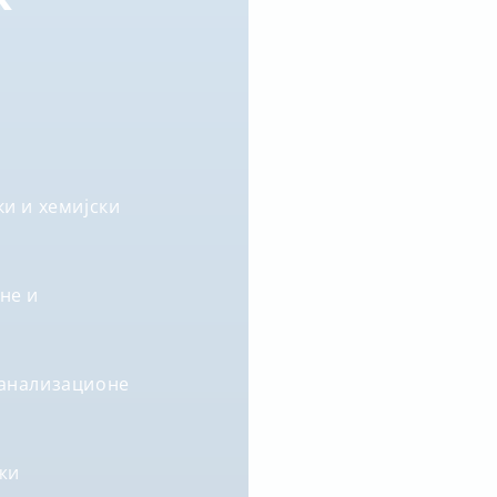
и и хемијски
не и
канализационе
жи