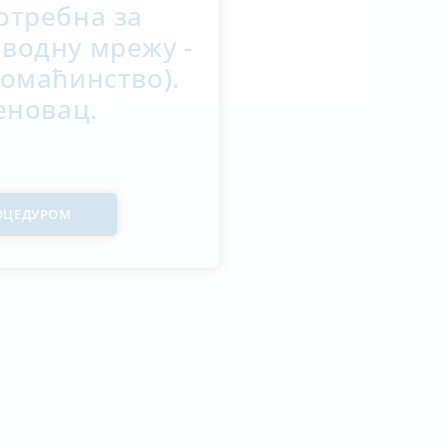
отребна за
водну мрежу -
домаћинство).
еновац.
РОЦЕДУРОМ