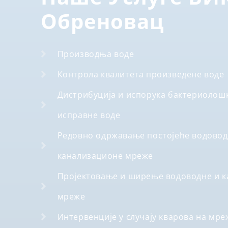
Обреновац
Производња воде
Контрола квалитета произведене воде
Дистрибуција и испорука бактериолошк
исправне воде
Редовно одржавање постојеће водовод
канализационе мреже
Пројектовање и ширење водоводне и 
мреже
Интервенције у случају кварова на мре