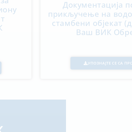
 за
Документација п
иону
прикључење на водо
ат
стамбени објекат (
К
Ваш ВИК Обр
УПОЗНАЈТЕ СЕ СА П
К