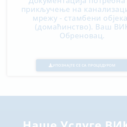
Документација потребна
прикључење на канализац
мрежу - стамбени објек
(домаћинство). Ваш ВИ
Обреновац.
УПОЗНАЈТЕ СЕ СА ПРОЦЕДУРОМ
Наше Услуге ВИ