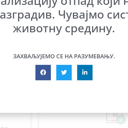
ализацију отпад који 
ик за информације од
ПРАВНА РЕГУЛАТИВА 
јавног значаја.
азградив. Чувајмо сис
И КАНАЛИЗАЦИ
животну средину.
ПРОЧИТАЈ ВИШЕ
ПРОЧИТАЈ ВИШ
ЗАХВАЉУЈЕМО СЕ НА РАЗУМЕВАЊУ.
чење на канализациону и водоводну 
објекатa.