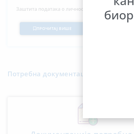
кан
Поверен
Заштита података о личности
биор
ПРОЧИТАЈ ВИШЕ
Потребна документација за прикљу