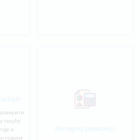
ештаји
проверити
а текућу
Интерна ревизија
таје и
ри године