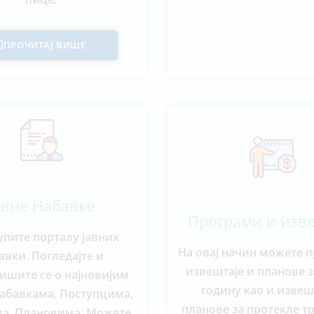
ПРОЧИТАЈ ВИШЕ
авне Набавке
Програми и изв
упите порталу јавних
На овај начин можете 
авки. Погледајте и
извештаје и планове з
шите се о најновијим
годину као и извеш
абавкама, Поступцима,
планове за протекле т
а, Плановима. Можете