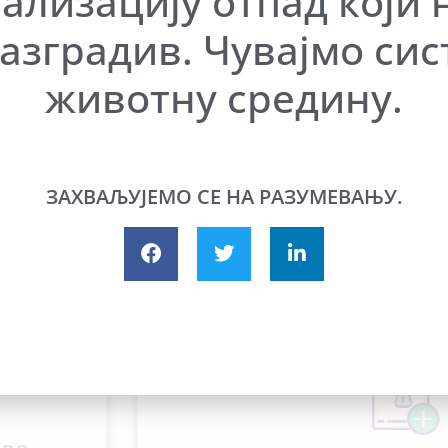
ализацију отпад који 
ик за информације од
ПРАВНА РЕГУЛАТИВА 
јавног значаја.
азградив. Чувајмо сис
И КАНАЛИЗАЦИ
животну средину.
ПРОЧИТАЈ ВИШЕ
ПРОЧИТАЈ ВИШ
ЗАХВАЉУЈЕМО СЕ НА РАЗУМЕВАЊУ.
чење на канализациону и водоводну 
објекатa.