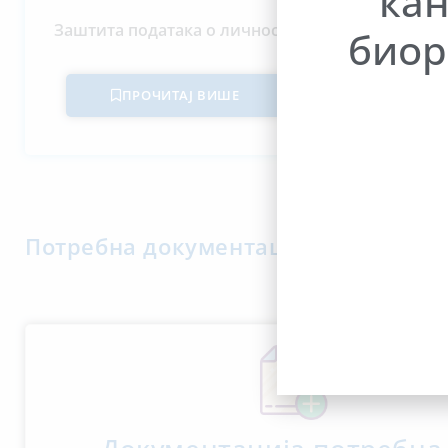
кан
Поверен
Заштита података о личности
биор
ПРОЧИТАЈ ВИШЕ
Потребна документација за прикљу