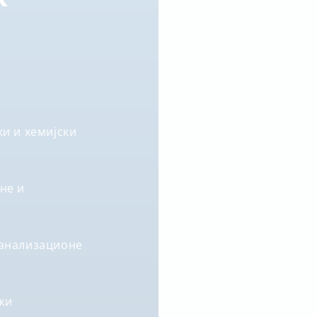
и и хемијски
не и
канализационе
жи