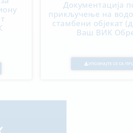
 за
Документација п
иону
прикључење на водо
ат
стамбени објекат (
К
Ваш ВИК Обр
УПОЗНАЈТЕ СЕ СА П
К