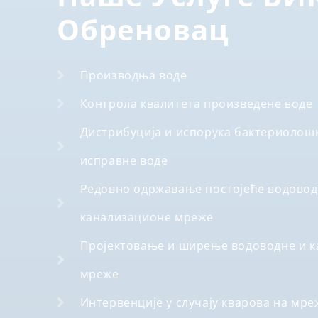
Обреновац
Производња воде
Контрола квалитета произведене воде
Дистрибуција и испорука бактериолошк
исправне воде
Редовно одржавање постојеће водовод
канализационе мреже
Пројектовање и ширење водоводне и 
мреже
Интервенције у случају кварова на мре