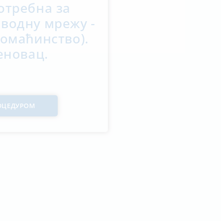
отребна за
водну мрежу -
домаћинство).
еновац.
РОЦЕДУРОМ