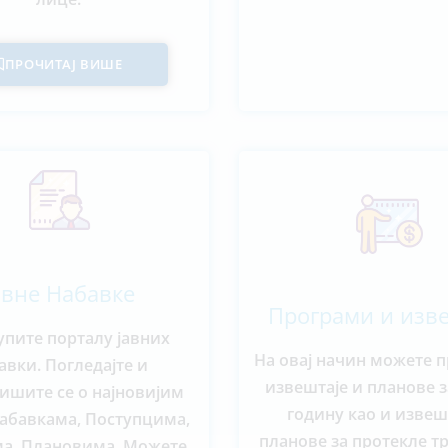
ПРОЧИТАЈ ВИШЕ
авне Набавке
Програми и изв
упите порталу јавних
На овај начин можете 
авки. Погледајте и
извештаје и планове з
шите се о најновијим
годину као и извеш
абавкама, Поступцима,
планове за протекле т
а, Плановима. Можете