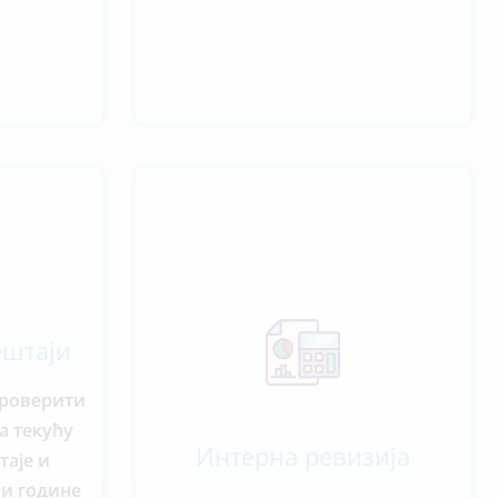
ештаји
проверити
а текућу
Интерна ревизија
таје и
ри године