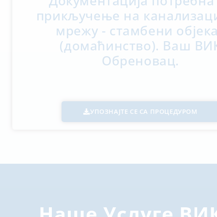
Документација потребна
прикључење на канализац
мрежу - стамбени објек
(домаћинство). Ваш ВИ
Обреновац.
УПОЗНАЈТЕ СЕ СА ПРОЦЕДУРОМ
Наше Услуге ВИ